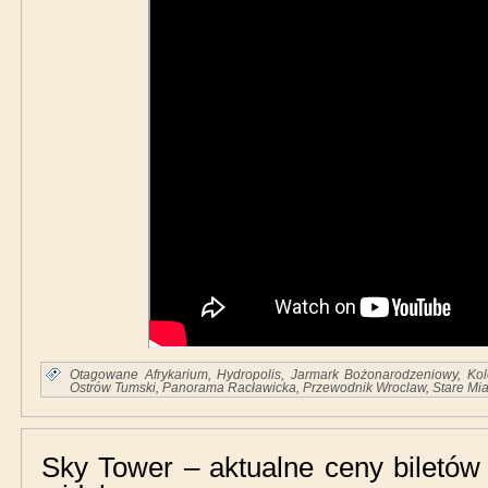
Otagowane
Afrykarium
,
Hydropolis
,
Jarmark Bożonarodzeniowy
,
Ko
Ostrów Tumski
,
Panorama Racławicka
,
Przewodnik Wroclaw
,
Stare Mia
Sky Tower – aktualne ceny biletów