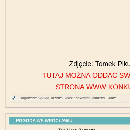
Zdjęcie: Tomek Piku
TUTAJ MOŻNA ODDAĆ S
STRONA WWW KONK
Otagowane
Dębina
,
drzewo
,
Jelcz-Laskowice
,
konkurs
,
Oława
POGODA WE WROCŁAWIU