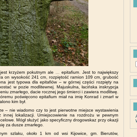
jest krzyżem pokutnym ale … epitafium. Jest to największy
Ma on wysokość 241 cm, rozpiętość ramion 109 cm, grubość
a jest typowa dla epitafiów – w górnej części rozpięty na
postać w pozie modlitewnej. Majuskulna, łacińska inskrypcja
eniu zmarłego, dacie rocznej jego śmierci i zawiera modlitwę.
któremu poświęcono epitafium miał na imię Konrad i zmarł w
talono kim był.
dze – nie wiadomo czy to jest pierwotne miejsce wystawienia
 z innej lokalizacji. Umiejscowienie na rozdrożu w pewnym
celowe. Mógł służyć jako specyficzny drogowskaz przy okazji
się za dusze zmarłego.
onym szlaku, około 1 km od wsi Kijowice, gm. Bierutów,