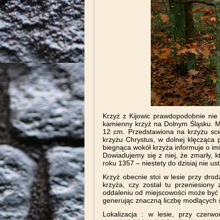
Krzyż z Kijowic prawdopodobnie nie 
kamienny krzyż na Dolnym Śląsku. 
12 cm. Przedstawiona na krzyżu scen
krzyżu Chrystus, w dolnej klęcząca 
biegnąca wokół krzyża informuje o imi
Dowiadujemy się z niej, że zmarły, 
roku 1357 – niestety do dzisiaj nie us
Krzyż obecnie stoi w lesie przy dro
krzyża, czy został tu przeniesiony
oddaleniu od miejscowości może być 
generując znaczną liczbę modlących 
Lokalizacja : w lesie, przy czerw