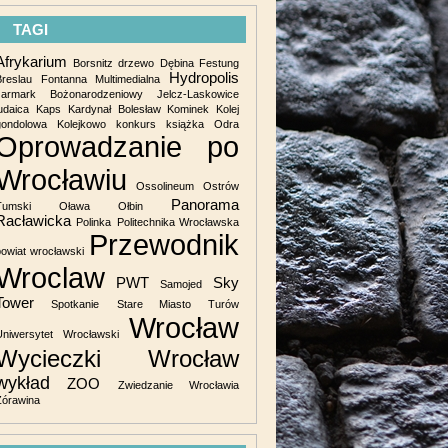
TAGI
Afrykarium
Borsnitz
drzewo
Dębina
Festung
Hydropolis
Breslau
Fontanna Multimedialna
Jarmark Bożonarodzeniowy
Jelcz-Laskowice
udaica
Kaps
Kardynał Bolesław Kominek
Kolej
gondolowa
Kolejkowo
konkurs
książka
Odra
Oprowadzanie po
Wrocławiu
Ossolineum
Ostrów
Panorama
Tumski
Oława
Ołbin
Racławicka
Polinka
Politechnika Wrocławska
Przewodnik
powiat wrocławski
Wroclaw
PWT
Sky
Samojed
Tower
Spotkanie
Stare Miasto
Turów
Wrocław
Uniwersytet Wrocławski
Wycieczki Wrocław
wykład
ZOO
Zwiedzanie Wrocławia
Żórawina