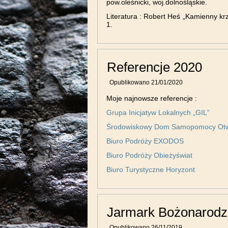
pow.oleśnicki, woj.dolnośląskie.
Literatura : Robert Heś „Kamienny k
1.
Referencje 2020
Opublikowano
21/01/2020
Moje najnowsze referencje :
Grupa Inicjatyw Lokalnych „GIL”
Środowiskowy Dom Samopomocy Ot
Biuro Podróży EXODOS
Biuro Podróży Obieżyświat
Biuro Turystyczne Horyzont
Jarmark Bożonarodz
Opublikowano
26/11/2019