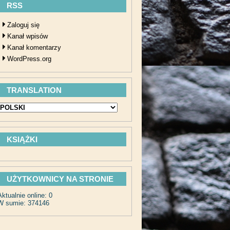
RSS
Zaloguj się
Kanał wpisów
Kanał komentarzy
WordPress.org
TRANSLATION
KSIĄŻKI
UŻYTKOWNICY NA STRONIE
Aktualnie online: 0
W sumie: 374146