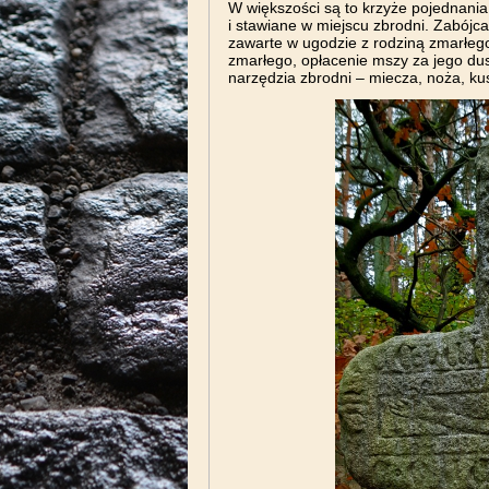
W większości są to krzyże pojednani
i stawiane w miejscu zbrodni. Zabójc
zawarte w ugodzie z rodziną zmarłego
zmarłego, opłacenie mszy za jego du
narzędzia zbrodni – miecza, noża, kus