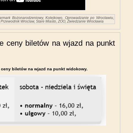
armark Bożonarodzeniowy
,
Kolejkowo
,
Oprowadzanie po Wrocławiu
,
,
Przewodnik Wroclaw
,
Stare Miasto
,
ZOO
,
Zwiedzanie Wrocławia
e ceny biletów na wjazd na punkt
 ceny biletów na wjazd na punkt widokowy.