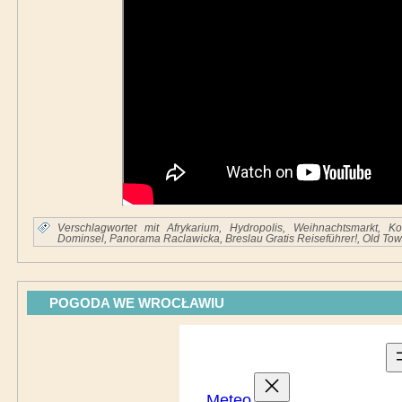
Verschlagwortet mit
Afrykarium
,
Hydropolis
,
Weihnachtsmarkt
,
Ko
Dominsel
,
Panorama Raclawicka
,
Breslau Gratis Reiseführer!
,
Old To
POGODA WE WROCŁAWIU